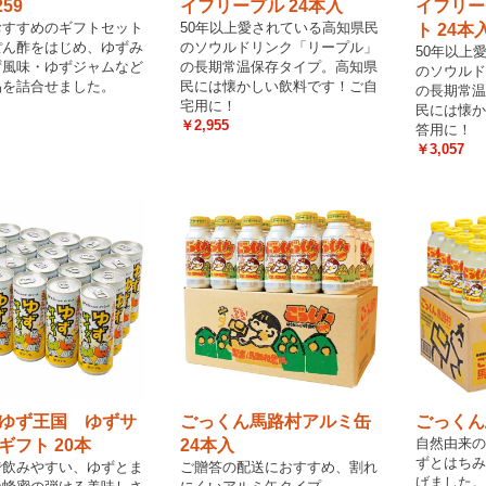
259
イフリープル 24本入
イフリー
おすすめのギフトセット
50年以上愛されている高知県民
ト 24本
ぽん酢をはじめ、ゆずみ
のソウルドリンク「リープル」
50年以上
ず風味・ゆずジャムなど
の長期常温保存タイプ。高知県
のソウルド
品を詰合せました。
民には懐かしい飲料です！ご自
の長期常温
宅用に！
民には懐か
￥2,955
答用に！
￥3,057
ゆず王国 ゆずサ
ごっくん馬路村アルミ缶
ごっくん
自然由来の
ギフト 20本
24本入
ずとはちみ
で飲みやすい、ゆずとま
ご贈答の配送におすすめ、割れ
げました。