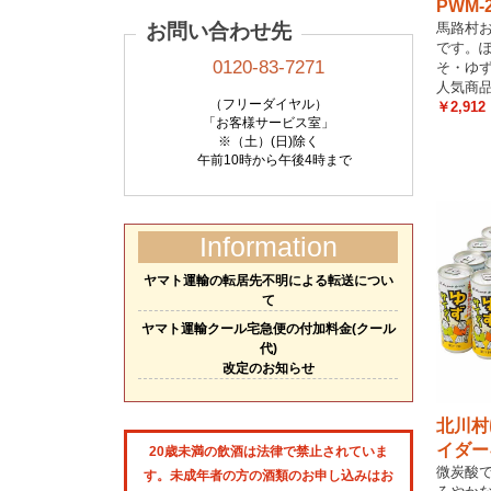
PWM-
お問い合わせ先
馬路村
です。
0120-83-7271
そ・ゆ
人気商
（フリーダイヤル）
￥2,912
「お客様サービス室」
※（土）(日)除く
午前10時から午後4時まで
Information
ヤマト運輸の転居先不明による転送につい
て
ヤマト運輸クール宅急便の付加料金(クール
代)
改定のお知らせ
北川村
イダー
20歳未満の飲酒は法律で禁止されていま
微炭酸
す。未成年者の方の酒類のお申し込みはお