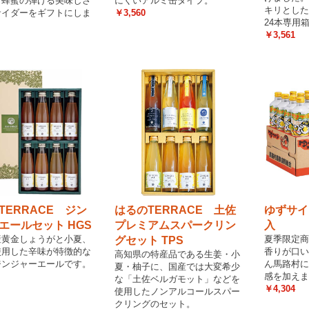
な蜂蜜の弾ける美味しさ
にくいアルミ缶タイプ。
キリとした
サイダーをギフトにしま
￥3,560
24本専用
￥3,561
TERRACE ジン
はるのTERRACE 土佐
ゆずサイ
エールセット HGS
プレミアムスパークリン
入
産黄金しょうがと小夏、
夏季限定商
グセット TPS
使用した辛味が特徴的な
香りが口い
高知県の特産品である生姜・小
ジンジャーエールです。
ん馬路村に
夏・柚子に、国産では大変希少
感を加えま
な「土佐ベルガモット」などを
￥4,304
使用したノンアルコールスパー
クリングのセット。