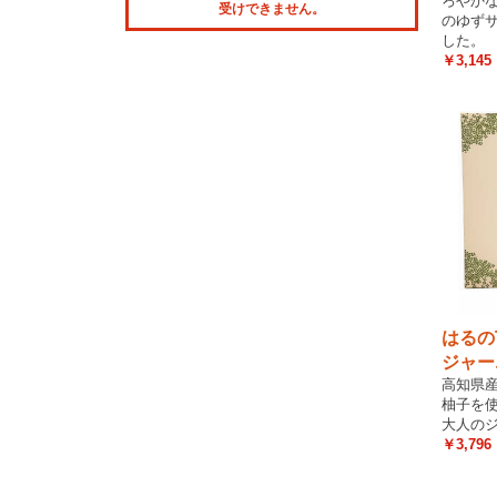
ろやか
受けできません。
のゆず
した。
￥3,145
はるの
ジャー
高知県
柚子を
大人の
￥3,796