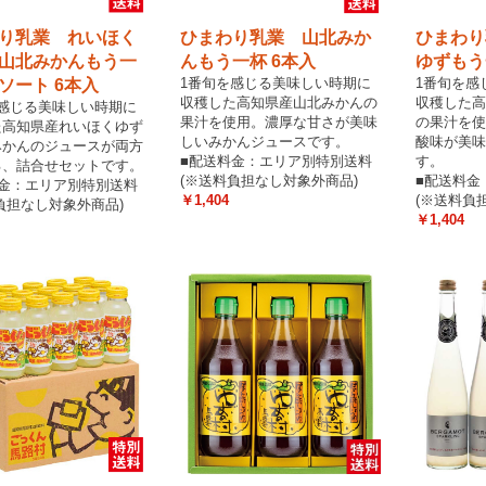
り乳業 れいほく
ひまわり乳業 山北みか
ひまわり
山北みかんもう一
んもう一杯 6本入
ゆずもう
1番旬を感じる美味しい時期に
1番旬を感
ソート 6本入
収穫した高知県産山北みかんの
収穫した高
感じる美味しい時期に
果汁を使用。濃厚な甘さが美味
の果汁を使
た高知県産れいほくゆず
しいみかんジュースです。
酸味が美味
みかんのジュースが両方
■配送料金：エリア別特別送料
す。
る、詰合せセットです。
(※送料負担なし対象外商品)
■配送料金
料金：エリア別特別送料
￥1,404
(※送料負
負担なし対象外商品)
￥1,404