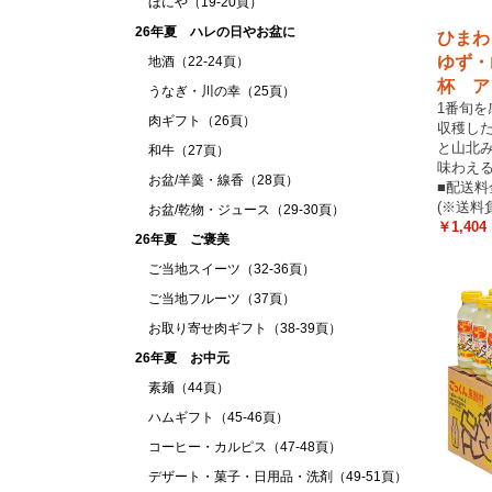
ほにや（19-20頁）
26年夏 ハレの日やお盆に
ひまわ
ゆず・
地酒（22-24頁）
杯 ア
うなぎ・川の幸（25頁）
1番旬を
肉ギフト（26頁）
収穫し
と山北
和牛（27頁）
味わえ
お盆/羊羹・線香（28頁）
■配送
(※送料
お盆/乾物・ジュース（29-30頁）
￥1,404
26年夏 ご褒美
ご当地スイーツ（32-36頁）
ご当地フルーツ（37頁）
お取り寄せ肉ギフト（38-39頁）
26年夏 お中元
素麺（44頁）
ハムギフト（45-46頁）
コーヒー・カルピス（47-48頁）
デザート・菓子・日用品・洗剤（49-51頁）