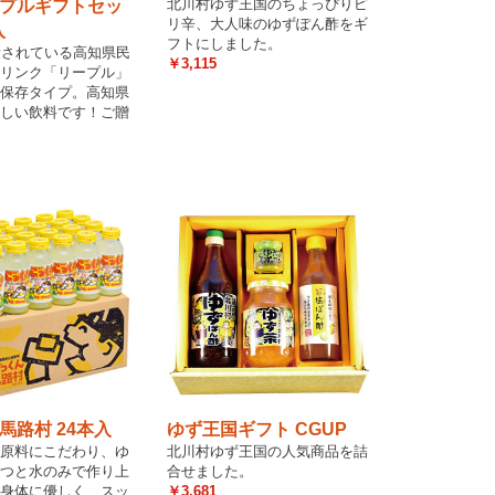
北川村ゆず王国のちょっぴりピ
プルギフトセッ
リ辛、大人味のゆずぽん酢をギ
入
フトにしました。
愛されている高知県民
￥3,115
リンク「リープル」
保存タイプ。高知県
しい飲料です！ご贈
馬路村 24本入
ゆず王国ギフト CGUP
原料にこだわり、ゆ
北川村ゆず王国の人気商品を詰
つと水のみで作り上
合せました。
身体に優しく、スッ
￥3,681