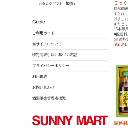
ごっく
カタログギフト（52頁）
自然由
ずとは
げまし
Guide
キリと
15本専
ご利用ガイド
■配送
(※送料
当サイトについて
￥2,341
特定商取引法に基づく表記
プライバシーポリシー
利用規約
お問い合わせ
酒類販売管理者標識
馬路村