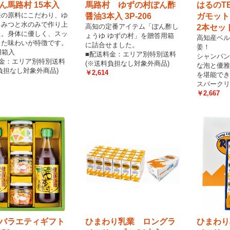
ん馬路村 15本入
馬路村 ゆずの村ぽん酢
はるのT
来の原料にこだわり、ゆ
醤油3本入 3P-206
ガモット
ちみつと水のみで作り上
高知の定番アイテム「ぽん酢し
2本セット
た。身体に優しく、スッ
ょうゆ ゆずの村」を贈答用箱
高知産ベル
した味わいが特徴です。
に詰合せました。
姜！
用箱入
■配送料金：エリア別特別送料
シャンパン
料金：エリア別特別送料
(※送料負担なし対象外商品)
な泡と優雅
負担なし対象外商品)
￥2,614
を堪能でき
スパークリ
￥2,667
バラエティギフト
ひまわり乳業 ロングラ
ひまわり