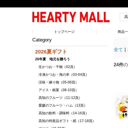
トップページ
商品
Category
全て
|
2026夏ギフト
26年夏 地元を贈ろう
24件
の
生かつお・干物（02頁）
冷凍かつお・海の幸（03-04頁）
涼味・練り物（05-06頁）
アイス・銘菓（08-10頁）
高知のフルーツ（11-12頁）
愛媛のフルーツ・ハム（13頁）
高知の飲料・調味料（14-16頁）
高知の特産品ギフト・紙（17-18頁）