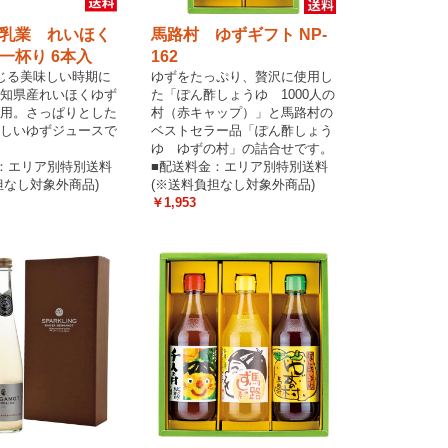
乳業 れいほく
馬路村 ゆずギフト NP-
一杯り 6本入
162
じる美味しい時期に
ゆずをたっぷり、贅沢に使用し
知県産れいほくゆず
た「ぽん酢しょうゆ 1000人の
用。さっぱりとした
村（赤キャップ）」と馬路村の
しいゆずジュースで
ベストセラー品「ぽん酢しょう
ゆ ゆずの村」の詰合せです。
：エリア別特別送料
■配送料金：エリア別特別送料
担なし対象外商品)
(※送料負担なし対象外商品)
￥1,953