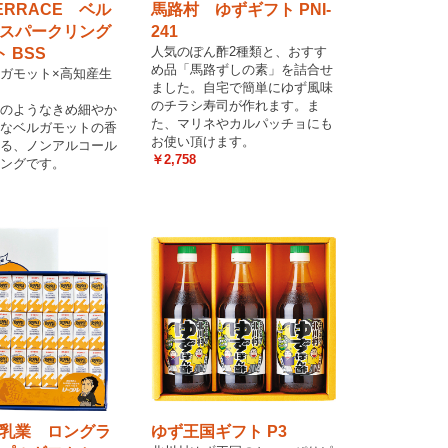
ERRACE ベル
馬路村 ゆずギフト PNI-
スパークリング
241
人気のぽん酢2種類と、おすす
 BSS
め品「馬路ずしの素」を詰合せ
ガモット×高知産生
ました。自宅で簡単にゆず風味
のチラシ寿司が作れます。ま
のようなきめ細やか
た、マリネやカルパッチョにも
なベルガモットの香
お使い頂けます。
る、ノンアルコール
￥2,758
ングです。
乳業 ロングラ
ゆず王国ギフト P3