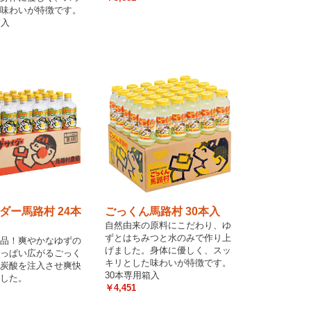
味わいが特徴です。
箱入
ダー馬路村 24本
ごっくん馬路村 30本入
自然由来の原料にこだわり、ゆ
ずとはちみつと水のみで作り上
品！爽やかなゆずの
げました。身体に優しく、スッ
っぱい広がるごっく
キリとした味わいが特徴です。
炭酸を注入させ爽快
30本専用箱入
した。
￥4,451