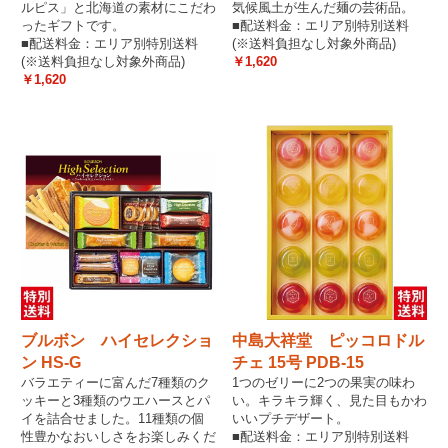
ルピス」と北海道の素材にこだわ
気候風土が生んだ麺の芸術品。
ったギフトです。
■配送料金：エリア別特別送料
■配送料金：エリア別特別送料
(※送料負担なし対象外商品)
(※送料負担なし対象外商品)
￥1,620
￥1,620
ブルボン ハイセレクショ
中島大祥堂 ピッコロドル
ン HS-G
チェ 15号 PDB-15
バラエティーに富んだ7種類のク
1つのゼリーに2つの果実の味わ
ッキーと3種類のウエハースとパ
い。キラキラ輝く、見た目もかわ
イを詰合せました。11種類の個
いいプチデザート。
性豊かなおいしさをお楽しみくだ
■配送料金：エリア別特別送料