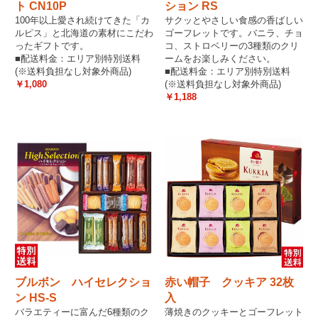
ト CN10P
ション RS
100年以上愛され続けてきた「カ
サクッとやさしい食感の香ばしい
ルピス」と北海道の素材にこだわ
ゴーフレットです。バニラ、チョ
ったギフトです。
コ、ストロベリーの3種類のクリ
■配送料金：エリア別特別送料
ームをお楽しみください。
(※送料負担なし対象外商品)
■配送料金：エリア別特別送料
￥1,080
(※送料負担なし対象外商品)
￥1,188
ブルボン ハイセレクショ
赤い帽子 クッキア 32枚
ン HS-S
入
バラエティーに富んだ6種類のク
薄焼きのクッキーとゴーフレット