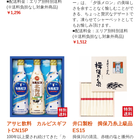
■配送料金：エリア別特別送料
ー」は、「夕張メロン」の美味し
(※送料負担なし対象外商品)
さを余すことなく愉しむことがで
￥1,296
きる、ちょっと贅沢なデザートで
す。凍らせてシャーベットとして
もお愉しみ頂けます。
■配送料金：エリア別特別送料
(※送料負担なし対象外商品)
￥1,512
アサヒ飲料 カルピスギフ
井口製粉 揖保乃糸上級品
トCN15P
ES15
100年以上愛され続けてきた「カ
揖保川の清流、赤穂の塩と播州の