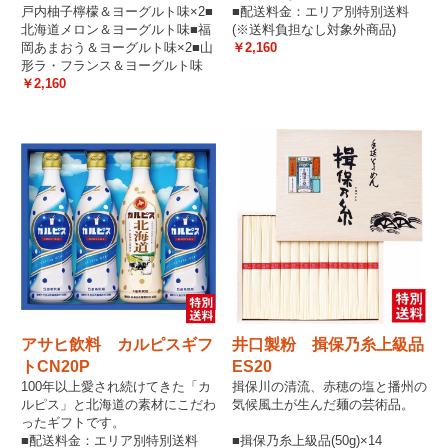
戸内柚子檸檬＆ヨーグルト味×2■
■配送料金：エリア別特別送料
北海道メロン＆ヨーグルト味■福
(※送料負担なし対象外商品)
岡あまおう＆ヨーグルト味×2■山
￥2,160
形ラ・フランス＆ヨーグルト味
￥2,160
アサヒ飲料 カルピスギフ
井口製粉 揖保乃糸上級品
トCN20P
ES20
100年以上愛され続けてきた「カ
揖保川の清流、赤穂の塩と播州の
ルピス」と北海道の素材にこだわ
気候風土が生んだ麺の芸術品。
ったギフトです。
■配送料金：エリア別特別送料
■揖保乃糸上級品(50g)×14