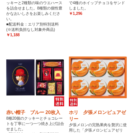
ッキーと2種類の味のウエハース
で4種のホイップチョコをサンド
を詰合せました。8種類の個性豊
しました。
かなおいしさをお楽しみくださ
￥1,296
い。
■配送料金：エリア別特別送料
(※送料負担なし対象外商品)
￥1,188
赤い帽子 ブルー 20枚入
ホリ 夕張メロンピュアゼ
8種20個のクッキーとチョコレー
リー
トを丁寧に一つ一つ焼き上げ詰合
夕張メロンの完熟果肉を贅沢に使
せました。
用した「夕張メロンピュアゼリ