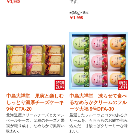
￥1,980
です。
■(50g)×9束
￥1,998
中島大祥堂 果実と楽しむ
中島大祥堂 凍らせて食べ
しっとり濃厚チーズケーキ
るなめらかクリームのフル
9号 CTA-20
ーツ大福 9号DFA-30
北海道産クリームチーズとカマン
厳選したフルーツとコクのあるク
ベールチーズ。２種のチーズと果
リームを、もちもちのお餅で包み
実が織り成す、なめらかで奥深い
込んだ、甘酸っぱクリーミーな味
味わい。
わい。