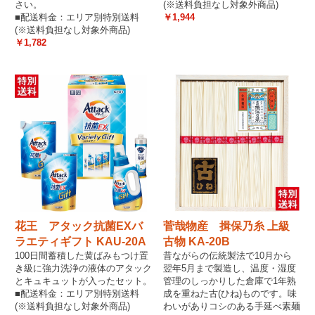
さい。
(※送料負担なし対象外商品)
■配送料金：エリア別特別送料
￥1,944
(※送料負担なし対象外商品)
￥1,782
花王 アタック抗菌EXバ
菅哉物産 揖保乃糸 上級
ラエティギフト KAU-20A
古物 KA-20B
100日間蓄積した黄ばみもつけ置
昔ながらの伝統製法で10月から
き級に強力洗浄の液体のアタック
翌年5月まで製造し、温度・湿度
とキュキュットが入ったセット。
管理のしっかりした倉庫で1年熟
■配送料金：エリア別特別送料
成を重ねた古(ひね)ものです。味
(※送料負担なし対象外商品)
わいがありコシのある手延べ素麺