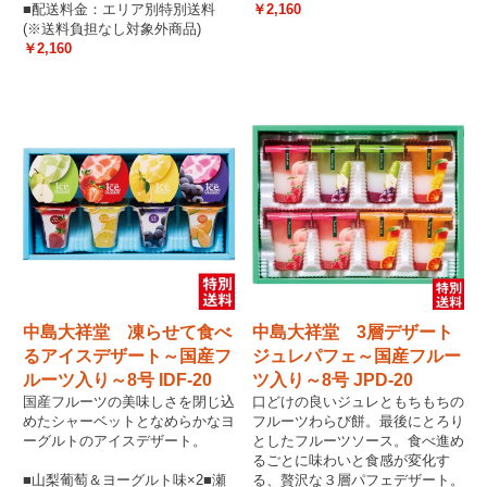
■配送料金：エリア別特別送料
￥2,160
(※送料負担なし対象外商品)
￥2,160
中島大祥堂 凍らせて食べ
中島大祥堂 3層デザート
るアイスデザート～国産フ
ジュレパフェ～国産フルー
ルーツ入り～8号 IDF-20
ツ入り～8号 JPD-20
国産フルーツの美味しさを閉じ込
口どけの良いジュレともちもちの
めたシャーベットとなめらかなヨ
フルーツわらび餅。最後にとろり
ーグルトのアイスデザート。
としたフルーツソース。食べ進め
るごとに味わいと食感が変化す
■山梨葡萄＆ヨーグルト味×2■瀬
る、贅沢な３層パフェデザート。