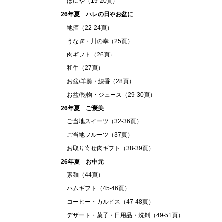
ほにや（19-20頁）
26年夏 ハレの日やお盆に
地酒（22-24頁）
うなぎ・川の幸（25頁）
肉ギフト（26頁）
和牛（27頁）
お盆/羊羹・線香（28頁）
お盆/乾物・ジュース（29-30頁）
26年夏 ご褒美
ご当地スイーツ（32-36頁）
ご当地フルーツ（37頁）
お取り寄せ肉ギフト（38-39頁）
26年夏 お中元
素麺（44頁）
ハムギフト（45-46頁）
コーヒー・カルピス（47-48頁）
デザート・菓子・日用品・洗剤（49-51頁）