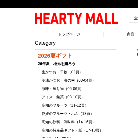
トップページ
商品
Category
2026夏ギフト
26年夏 地元を贈ろう
生かつお・干物（02頁）
冷凍かつお・海の幸（03-04頁）
涼味・練り物（05-06頁）
アイス・銘菓（08-10頁）
高知のフルーツ（11-12頁）
愛媛のフルーツ・ハム（13頁）
高知の飲料・調味料（14-16頁）
高知の特産品ギフト・紙（17-18頁）