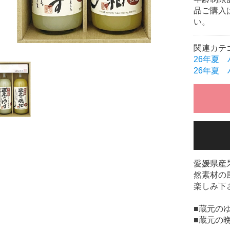
品ご購入
い。
関連カテ
26年夏
26年夏
愛媛県産
然素材の
楽しみ下
■蔵元のゆず
■蔵元の晩柑