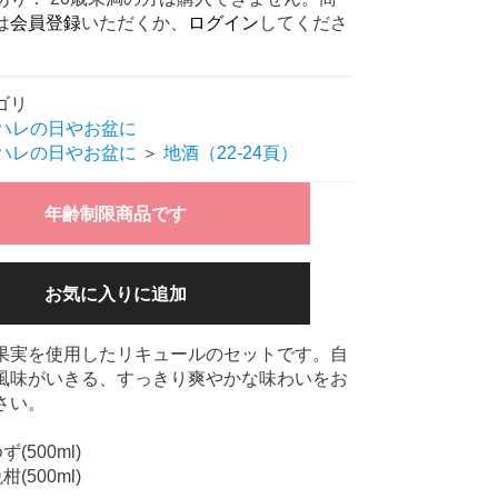
は
会員登録
いただくか、
ログイン
してくださ
ゴリ
 ハレの日やお盆に
 ハレの日やお盆に
＞
地酒（22-24頁）
年齢制限商品です
お気に入りに追加
果実を使用したリキュールのセットです。自
風味がいきる、すっきり爽やかな味わいをお
さい。
(500ml)
(500ml)