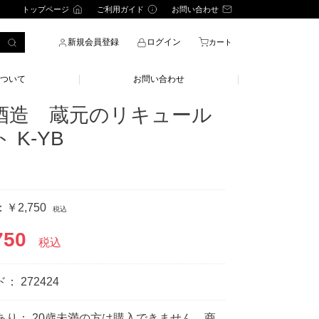
トップページ
ご利用ガイド
お問い合わせ
新規会員登録
ログイン
カート
ついて
お問い合わせ
酒造 蔵元のリキュール
 K-YB
￥2,750
税込
750
税込
ド：
272424
あり： 20歳未満の方は購入できません。商