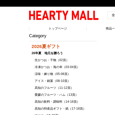
トップページ
商品
Category
2026夏ギフト
26年夏 地元を贈ろう
生かつお・干物（02頁）
冷凍かつお・海の幸（03-04頁）
涼味・練り物（05-06頁）
アイス・銘菓（08-10頁）
高知のフルーツ（11-12頁）
愛媛のフルーツ・ハム（13頁）
高知の飲料・調味料（14-16頁）
高知の特産品ギフト・紙（17-18頁）