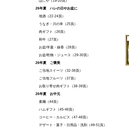
ほにや（19-20頁）
26年夏 ハレの日やお盆に
地酒（22-24頁）
うなぎ・川の幸（25頁）
肉ギフト（26頁）
和牛（27頁）
お盆/羊羹・線香（28頁）
お盆/乾物・ジュース（29-30頁）
26年夏 ご褒美
ご当地スイーツ（32-36頁）
ご当地フルーツ（37頁）
お取り寄せ肉ギフト（38-39頁）
26年夏 お中元
素麺（44頁）
ハムギフト（45-46頁）
コーヒー・カルピス（47-48頁）
デザート・菓子・日用品・洗剤（49-51頁）