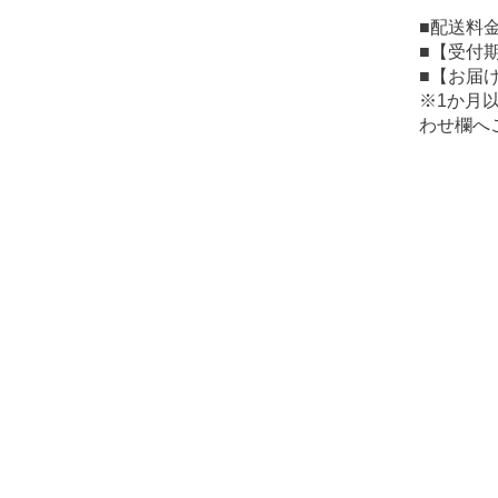
■配送料金
■【受付期間
■【お届け期
※1か月
わせ欄へ